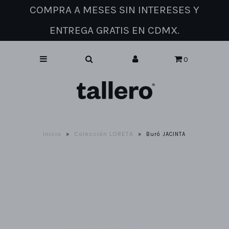
COMPRA A MESES SIN INTERESES Y
ENTREGA GRATIS EN CDMX.
Catálogo de muebles
0
Sobre nosotros
Contacto
Inicio
Colección LORETA
»
»
Buró JACINTA