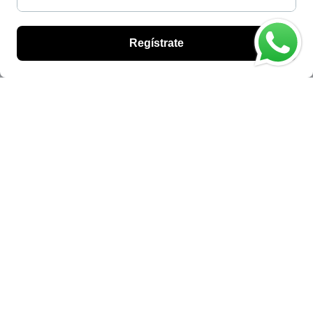
información
Buscar
Quienes somos
Contacto
Aviso de Privacidad
Preguntas frecuentes
Términos del servicio
Política de reembolso
redes sociales